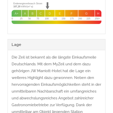
Endenergieverbrauch Strom
107,20
kWh/(m²·a)
A+
A
B
C
D
E
F
G
H
0
25
50
75
100
125
150
175
200
225
250+
Lage
Die Zeil ist bekannt als die längste Einkaufsmeile
Deutschlands. Mit dem MyZeil und dem dazu
gehörigen JW Marriott-Hotel hat die Lage ein
weiteres Highlight dazu gewonnen. Neben den
hervorragenden Einkaufsmöglichkeiten steht in der
unmittelbaren Nachbarschaft ein umfangreiches
und abwechslungsreiches Angebot zahlreicher
Gastronomiebetriebe zur Verfügung. Dank der
unmittelbar am Objekt liegenden Station