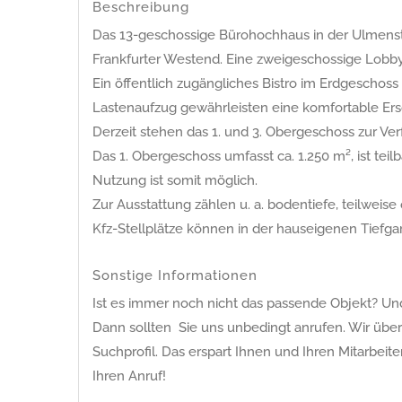
Beschreibung
Das 13-geschossige Bürohochhaus in der Ulmenstr
Frankfurter Westend. Eine zweigeschossige Lobby
Ein öffentlich zugängliches Bistro im Erdgeschos
Lastenaufzug gewährleisten eine komfortable Ers
Derzeit stehen das 1. und 3. Obergeschoss zur Ve
Das 1. Obergeschoss umfasst ca. 1.250 m², ist teil
Nutzung ist somit möglich.
Zur Ausstattung zählen u. a. bodentiefe, teilwe
Kfz-Stellplätze können in der hauseigenen Tiefg
Sonstige Informationen
Ist es immer noch nicht das passende Objekt? Und 
Dann sollten Sie uns unbedingt anrufen. Wir übe
Suchprofil. Das erspart Ihnen und Ihren Mitarbeit
Ihren Anruf!