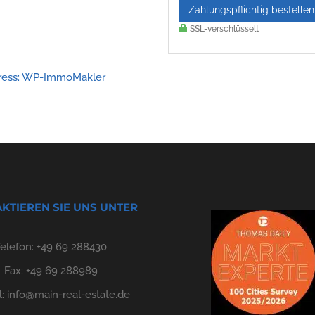
Zahlungspflichtig bestellen
SSL-verschlüsselt
Press: WP-ImmoMakler
KTIEREN SIE UNS UNTER
Telefon:
+49 69 288430
Fax: +49 69 288989
l:
info@main-real-estate.de