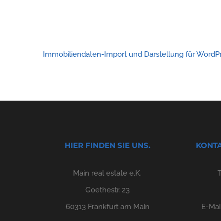
Immobiliendaten-Import und Darstellung für Word
HIER FINDEN SIE UNS.
KONTA
Main real estate e.K.
Goethestr. 23
60313 Frankfurt am Main
E-Mai