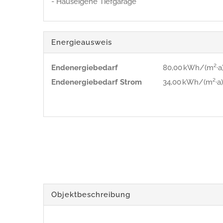
- Hauseigene Tiefgarage
Energieausweis
Endenergie­bedarf
80,00 kWh/(m²·a
Endenergie­bedarf Strom
34,00 kWh/(m²·a
Objekt­beschreibung