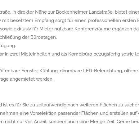
aße, in direkter Nähe zur Bockenheimer Landstraße, bietet ein
 mit besetztem Empfang sorgt für einen professionellen ersten E
s sowie exklusiv für Mieter nutzbare Konferenzräume ergänzen d
chließung der Büroetagen.
rfügung.
bar in zwei Mieteinheiten und als Kombibüro bezugsfertig sowie te
ise öffenbare Fenster, Kühlung, dimmbare LED-Beleuchtung, off
arage angemietet werden.
ist es für Sie zu zeitaufwendig nach weiteren Flächen zu suchen,
rnehmen eine Vorselektion passender Flächen und erstellen auf 
ern nicht nur viel Arbeit, sondern auch eine Menge Zeit. Gerne be