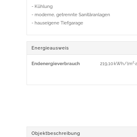
- Kühlung
- moderne, getrennte Sanitäranlagen
- hauseigene Tiefgarage
Energieausweis
Endenergie­verbrauch
219,10 kWh/(m²·a
Objekt­beschreibung