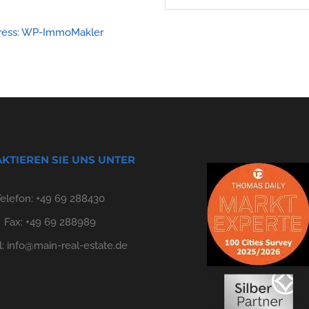
Press: WP-ImmoMakler
KTIEREN SIE UNS UNTER
Telefon:
+49 69 288430
Fax: +49 69 288989
l:
info@main-real-estate.de