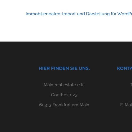
Immobiliendaten-Import und Darstellung für Word
HIER FINDEN SIE UNS.
KONTA
Main real estate e.K.
Goethestr. 23
60313 Frankfurt am Main
E-Mai