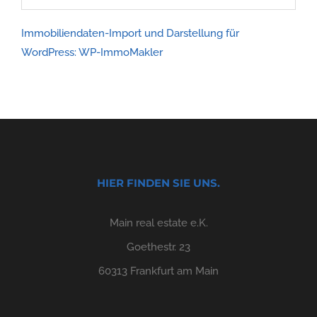
Immobiliendaten-Import und Darstellung für
WordPress: WP-ImmoMakler
HIER FINDEN SIE UNS.
Main real estate e.K.
Goethestr. 23
60313 Frankfurt am Main