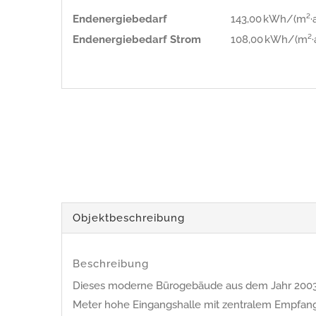
Endenergie­bedarf
143,00 kWh/(m²·a
Endenergie­bedarf Strom
108,00 kWh/(m²·
Objekt­beschreibung
Beschreibung
Dieses moderne Bürogebäude aus dem Jahr 2003 bes
Meter hohe Eingangshalle mit zentralem Empfang 